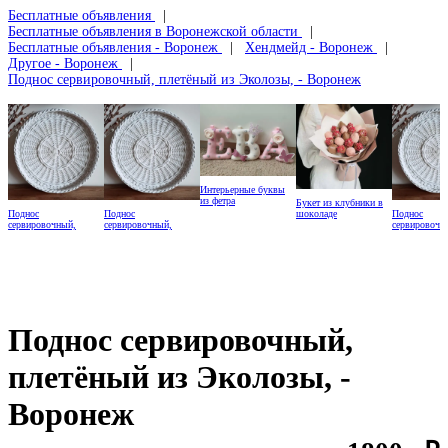
Бесплатные объявления
Бесплатные объявления в Воронежской области
Бесплатные объявления - Воронеж
Хендмейд - Воронеж
Другое - Воронеж
Поднос сервировочный, плетёный из Эколозы, - Воронеж
Интерьерные буквы
из фетра
Букет из клубники в
Поднос
Поднос
Поднос
шоколаде
сервировочный,
сервировочный,
сервировочн
плетёный из Эколозы,
плетёный из Эколозы,
плетёный из
Поднос сервировочный,
плетёный из Эколозы, -
Воронеж