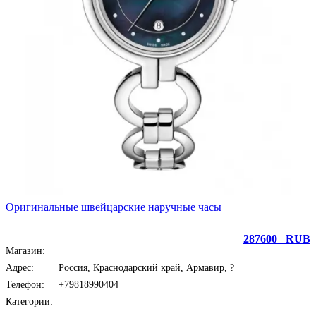
Оригинальные швейцарские наручные часы
287600
RUB
Магазин:
Max-Moda в Армавире
Адрес:
Россия, Краснодарский край, Армавир, ?
Телефон:
+79818990404
Категории:
Личные вещи
Личные вещи > Часы и украшения
Личные вещи > Часы и украшения > Часы